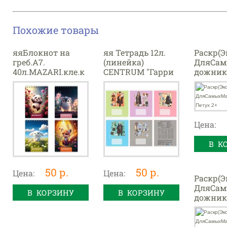
Похожие товары
яяБлокнот на
яя Тетрадь 12л.
Раскр(Э
греб.А7.
(линейка)
ДляСа
40л.MAZARI.кле.к
CENTRUM "Гарри
дожник
арт.обл.Веселые
Поттер" 75932
нтуром 
зверята.ассорти
мел.карт.,тисн.фо
льг.
Цена:
В К
50 р.
50 р.
Цена:
Цена:
Раскр(Э
ДляСа
В КОРЗИНУ
В КОРЗИНУ
дожник
нтуром