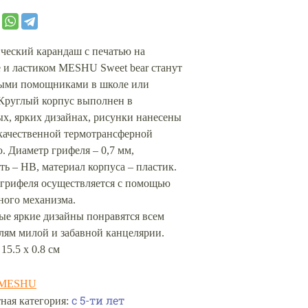
ческий карандаш с печатью на
 и ластиком MESHU Sweet bear станут
ыми помощниками в школе или
 Круглый корпус выполнен в
х, ярких дизайнах, рисунки нанесены
качественной термотрансферной
. Диаметр грифеля – 0,7 мм,
ть – HB, материал корпуса – пластик.
 грифеля осуществляется с помощью
ного механизма.
ые яркие дизайны понравятся всем
лям милой и забавной канцелярии.
 15.5 х 0.8 см
MESHU
с 5-ти лет
ная категория: