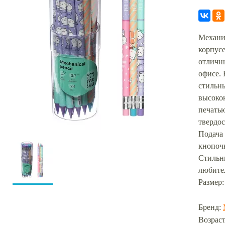
Механи
корпусе
отличн
офисе.
стильны
высоко
печатью
твердос
Подача
кнопоч
Стильн
любите
Размер:
Бренд:
Возраст