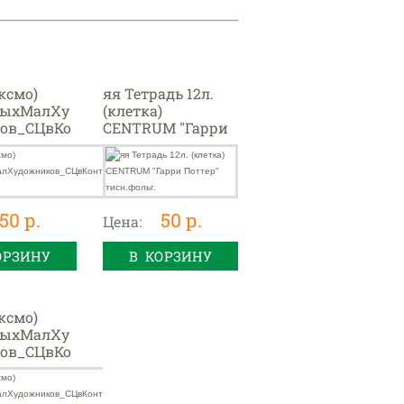
ксмо)
яя Тетрадь 12л.
мыхМалХу
(клетка)
ов_СЦвКо
CENTRUM "Гарри
Петух 2+
Поттер"
тисн.фольг.
50 р.
50 р.
Цена:
ОРЗИНУ
В КОРЗИНУ
ксмо)
мыхМалХу
ов_СЦвКо
 Жираф 2+