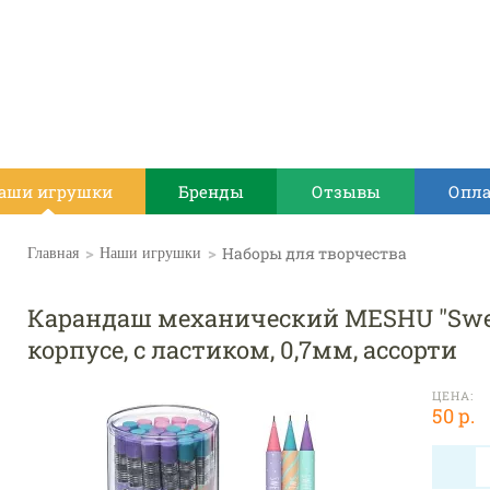
аши игрушки
Бренды
Отзывы
Опла
>
>
Наборы для творчества
Главная
Наши игрушки
Карандаш механический MESHU "Sweet
корпусе, с ластиком, 0,7мм, ассорти
ЦЕНА:
50 р.