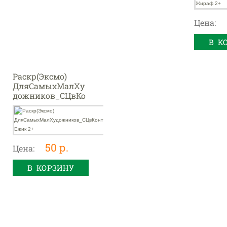
Цена:
В К
Раскр(Эксмо)
ДляСамыхМалХу
дожников_СЦвКо
нтуром Ежик 2+
50 р.
Цена:
В КОРЗИНУ