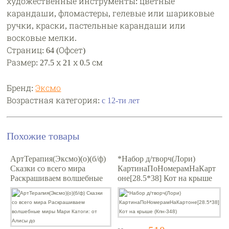
художественные инструменты: цветные
карандаши, фломастеры, гелевые или шариковые
ручки, краски, пастельные карандаши или
восковые мелки.
Страниц: 64 (Офсет)
Размер: 27.5 х 21 х 0.5 см
Бренд:
Эксмо
Возрастная категория:
с 12-ти лет
Похожие товары
АртТерапия(Эксмо)(о)(б/ф)
*Набор д/творч(Лори)
Сказки со всего мира
КартинаПоНомерамНаКарт
Раскрашиваем волшебные
оне[28.5*38] Кот на крыше
миры Мари Катоги: от
(Кпн-348)
Алисы до