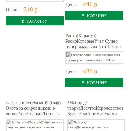
440 р.
Цена:
510 р.
Цена:
В КОРЗИНУ
В КОРЗИНУ
Раскр(Карапуз)
РаскрКоторыеУчат Супер-
пупер д/малышей от 1-3 лет
430 р.
Цена:
В КОРЗИНУ
АртТерапия(Эксмо)(о)(б/ф)
*Набор д/
Охота за сокровищами в
творч(ДесятоеКоролевство)
волшебном парке (Горовая
БраслетыСвоимиРуками
Д.)
Бижу (черно-бел.)
[бусины,золот.фурнитура,ре