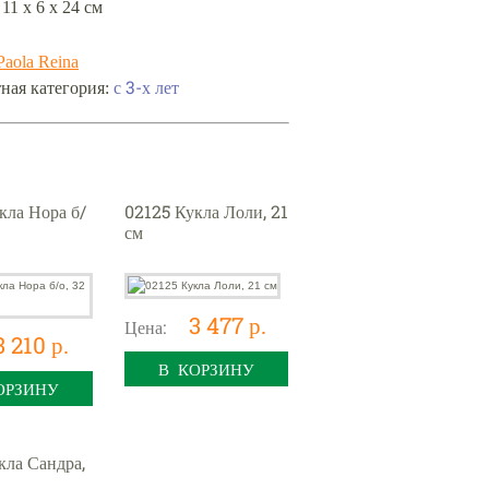
 11 х 6 х 24 см
Paola Reina
ная категория:
с 3-х лет
кла Нора б/
02125 Кукла Лоли, 21
см
3 477 р.
Цена:
3 210 р.
В КОРЗИНУ
ОРЗИНУ
кла Сандра,