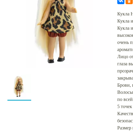
Кукла Н
Кукла 
Кукла и
высокок
очень п
аромат
Лицо о
глаза в
прозрач
закрыв
Брови,
Волосы
по всей
5 точек
Качест
безопа
Размер 