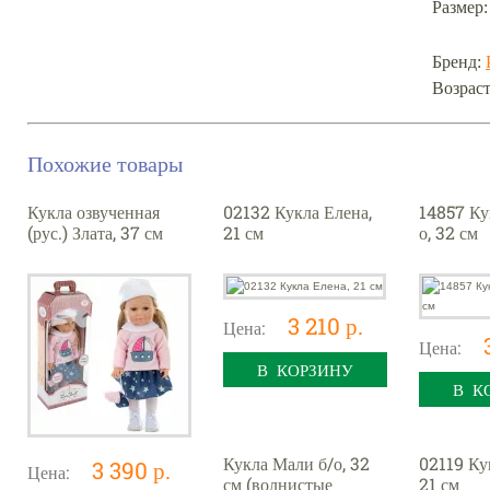
Размер:
Бренд:
Возраст
Похожие товары
Кукла озвученная
02132 Кукла Елена,
14857 Ку
(рус.) Злата, 37 см
21 см
о, 32 см
3 210 р.
Цена:
Цена:
В КОРЗИНУ
В К
Кукла Мали б/о, 32
02119 Ку
3 390 р.
Цена:
см (волнистые
21 см