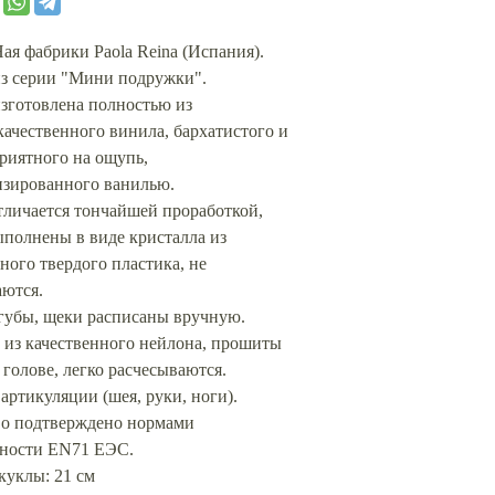
ая фабрики Paola Reina (Испания).
из серии "Мини подружки".
зготовлена полностью из
ачественного винила, бархатистого и
риятного на ощупь,
изированного ванилью.
тличается тончайшей проработкой,
ыполнены в виде кристалла из
ного твердого пластика, не
аются.
 губы, щеки расписаны вручную.
 из качественного нейлона, прошиты
 голове, легко расчесываются.
 артикуляции (шея, руки, ноги).
во подтверждено нормами
сности EN71 ЕЭС.
куклы: 21 см