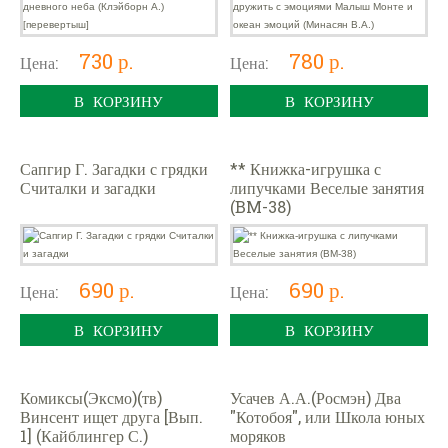
730 р.
780 р.
Цена:
Цена:
В КОРЗИНУ
В КОРЗИНУ
Сапгир Г. Загадки с грядки
** Книжка-игрушка с
Считалки и загадки
липучками Веселые занятия
(BM-38)
690 р.
690 р.
Цена:
Цена:
В КОРЗИНУ
В КОРЗИНУ
Комиксы(Эксмо)(тв)
Усачев А.А.(Росмэн) Два
Винсент ищет друга [Вып.
"Котобоя", или Школа юных
1] (Кайблингер С.)
моряков