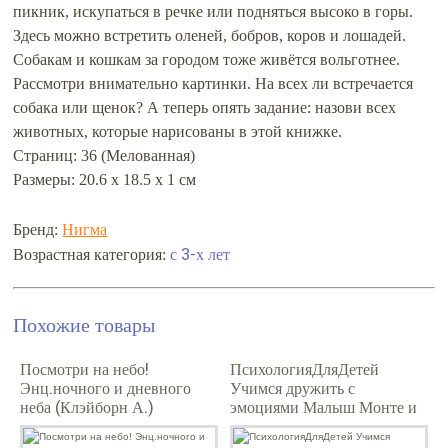
пикник, искупаться в речке или подняться высоко в горы.
Здесь можно встретить оленей, бобров, коров и лошадей.
Собакам и кошкам за городом тоже живётся вольготнее.
Рассмотри внимательно картинки. На всех ли встречается
собака или щенок? А теперь опять задание: назови всех
животных, которые нарисованы в этой книжке.
Страниц: 36 (Мелованная)
Размеры: 20.6 x 18.5 x 1 см
Бренд:
Нигма
с 3-х лет
Возрастная категория:
Похожие товары
Посмотри на небо!
ПсихологияДляДетей
Энц.ночного и дневного
Учимся дружить с
неба (Клэйборн А.)
эмоциями Малыш Монте и
[перевертыш]
океан эмоций (Минасян
В.А.)