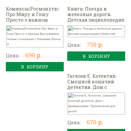
Комиксы(Росмэн)(тв)
Книга: Поезда и
Про Миру и Гошу
железные дороги.
Просто о важном
Детская энциклопедия
Выстраиваем теплые
(Чевостик)
отношения с близкими
(Конча Н
750 р.
Цена:
690 р.
Цена:
В КОРЗИНУ
В КОРЗИНУ
Гаглоев Е. Котектив.
Смешной кошачий
детектив. Дом с
привидениями.
Приключения для
детей
670 р.
Цена: