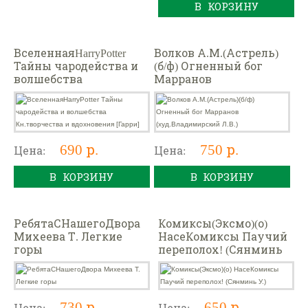
В КОРЗИНУ
ВселеннаяHarryPotter
Волков А.М.(Астрель)
Тайны чародейства и
(б/ф) Огненный бог
волшебства
Марранов
Кн.творчества и
(худ.Владимирский
вдохновения [Гарри]
Л.В.)
690 р.
750 р.
Цена:
Цена:
В КОРЗИНУ
В КОРЗИНУ
РебятаСНашегоДвора
Комиксы(Эксмо)(о)
Михеева Т. Легкие
НасеКомиксы Паучий
горы
переполох! (Сянминь
У.)
730 р.
650 р.
Цена:
Цена: