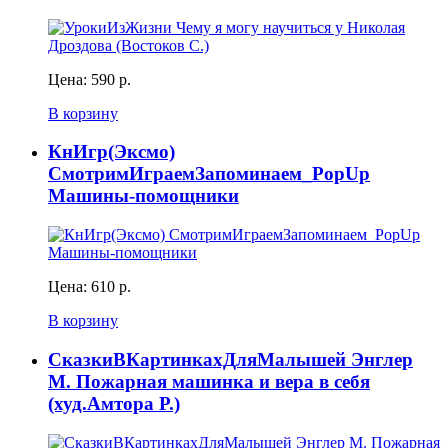
Цена:
590 р.
В корзину
КнИгр(Эксмо)
СмотримИграемЗапоминаем_PopUp
Машины-помощники
Цена:
610 р.
В корзину
СказкиВКартинкахДляМалышей Энглер
М. Пожарная машинка и вера в себя
(худ.Амтора Р.)