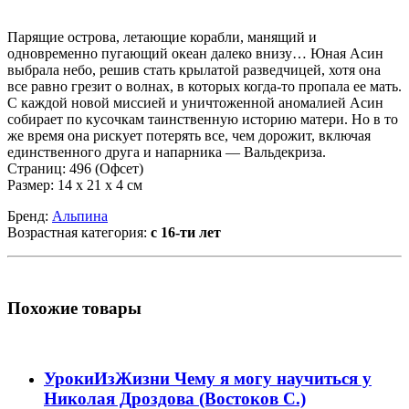
Парящие острова, летающие корабли, манящий и
одновременно пугающий океан далеко внизу… Юная Асин
выбрала небо, решив стать крылатой разведчицей, хотя она
все равно грезит о волнах, в которых когда-то пропала ее мать.
С каждой новой миссией и уничтоженной аномалией Асин
собирает по кусочкам таинственную историю матери. Но в то
же время она рискует потерять все, чем дорожит, включая
единственного друга и напарника — Вальдекриза.
Страниц: 496 (Офсет)
Размер: 14 х 21 х 4 см
Бренд:
Альпина
Возрастная категория:
с 16-ти лет
Похожие товары
УрокиИзЖизни Чему я могу научиться у
Николая Дроздова (Востоков С.)