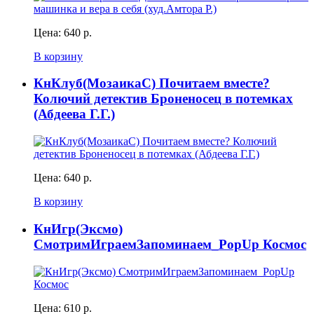
Цена:
640 р.
В корзину
КнКлуб(МозаикаС) Почитаем вместе?
Колючий детектив Броненосец в потемках
(Абдеева Г.Г.)
Цена:
640 р.
В корзину
КнИгр(Эксмо)
СмотримИграемЗапоминаем_PopUp Космос
Цена:
610 р.