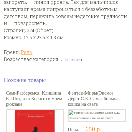
загорать, — линия фронта. Так для мальчишек
наступает время попрощаться с беззаботным
детством, пережить совсем недетские трудности
и — повзрослеть.
Страниц: 224 (Офсет)
Размер: 17.5 х 23.5 х 1.3 см
Бренд:
Речь
Возрастная категория:
с 12-ти лет
Похожие товары
СамиРазберемся! Клишина
ФэнтезиМиры(Эксмо)
Е. Шот, или Кое-кто в моем
Дерст С.Б. Самая большая
рюкзаке
кошка на свете
650 р.
Цена: