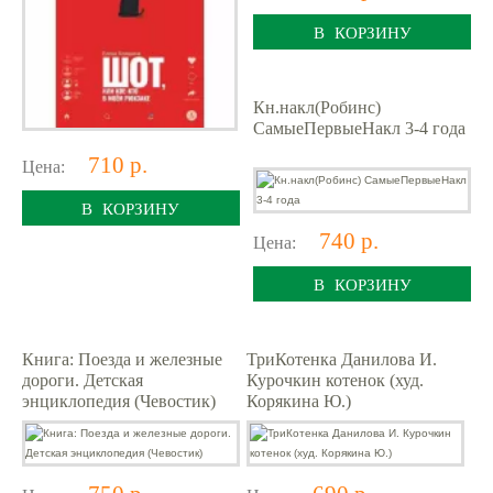
В КОРЗИНУ
Кн.накл(Робинс)
СамыеПервыеНакл 3-4 года
710 р.
Цена:
В КОРЗИНУ
740 р.
Цена:
В КОРЗИНУ
Книга: Поезда и железные
ТриКотенка Данилова И.
дороги. Детская
Курочкин котенок (худ.
энциклопедия (Чевостик)
Корякина Ю.)
750 р.
690 р.