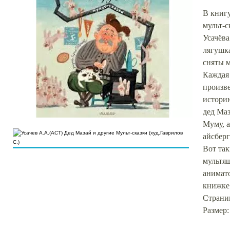
В книг
мульт-с
Усачёва
лягушка
сняты 
Каждая 
произве
историю
дед Маз
Муму, а
айсбер
Вот так
мультя
анимато
книжке
Страниц
Размер: