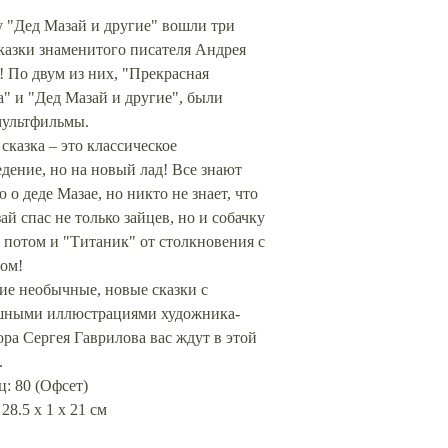
у "Дед Мазай и другие" вошли три
казки знаменитого писателя Андрея
! По двум из них, "Прекрасная
" и "Дед Мазай и другие", были
мультфильмы.
сказка – это классическое
дение, но на новый лад! Все знают
 о деде Мазае, но никто не знает, что
ай спас не только зайцев, но и собачку
 потом и "Титаник" от столкновения с
гом!
ие необычные, новые сказки с
шными иллюстрациями художника-
ра Сергея Гаврилова вас ждут в этой
.
: 80 (Офсет)
 28.5 х 1 х 21 см