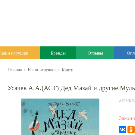
Наши игрушки
Бренды
Отзывы
Опл
>
>
Книги
Главная
Наши игрушки
Усачев А.А.(АСТ) Дед Мазай и другие Мульт
АРТИКУ
-
Законч