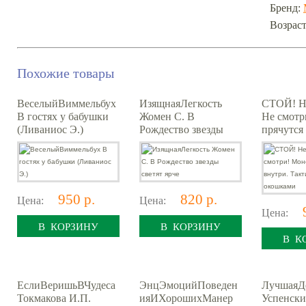
Бренд:
Возраст
Похожие товары
ВеселыйВиммельбух
ИзящнаяЛегкость
СТОЙ! Не
В гостях у бабушки
Жомен С. В
Не смотр
(Ливаниос Э.)
Рождество звезды
прячутся
светят ярче
Тактильн
окошкам
950 р.
820 р.
Цена:
Цена:
Цена:
В КОРЗИНУ
В КОРЗИНУ
В К
ЕслиВеришьВЧудеса
ЭнцЭмоцийПоведен
ЛучшаяД
Токмакова И.П.
ияИХорошихМанер
Успенски