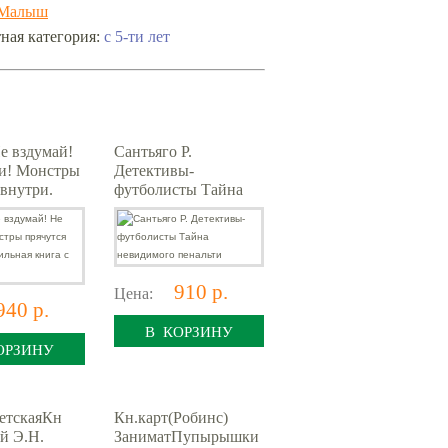
Малыш
с 5-ти лет
ная категория:
 вздумай!
Сантьяго Р.
и! Монстры
Детективы-
 внутри.
футболисты Тайна
ая книга с
невидимого пенальти
и
910 р.
Цена:
940 р.
В КОРЗИНУ
ОРЗИНУ
етскаяКн
Кн.карт(Робинс)
й Э.Н.
ЗаниматПупырышки