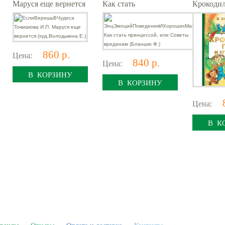
Маруся еще вернется
Как стать
Крокодил
(худ.Володькина Е.)
принцессой, или
друзья
Советы врединам
(Бланшю Ф.)
860 р.
Цена:
840 р.
Цена:
В КОРЗИНУ
В КОРЗИНУ
Цена:
В К