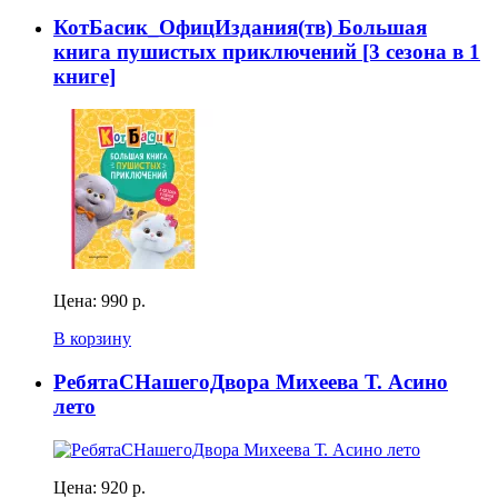
КотБасик_ОфицИздания(тв) Большая
книга пушистых приключений [3 сезона в 1
книге]
Цена:
990 р.
В корзину
РебятаСНашегоДвора Михеева Т. Асино
лето
Цена:
920 р.