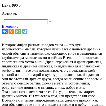
Цена:
990 р.
Артикул:
-
-
+
В корзину
История мифов разных народов мира — это путь
человеческой мысли, который начинался с попыток древних
людей объяснить явления окружающего мира и заканчивался
глубокими размышлениями о тайнах Вселенной и поисками
собственного места в ней. Древнегреческая и древнеримская,
индийская и древнеегипетская, скандинавская и славянская
мифология — все они показывают, что у представителей
каждой из цивилизаций и культур прошлого, как бы далеко
они не отстояли друг от друга, всегда были общие вопросы и
ответы о смысле бытия, схожие мечты и устремления,
родственные понятия о высших силах, добре и зле.
Эта книга познакомит читателей с удивительным миром
древних мифов. Вы узнаете о том, как представляли себе
Вселенную и тайны мироздания наши далекие предки, как
они объясняли все то, что видели на земле и в небе, — солнце