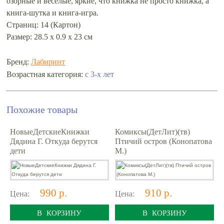
озорные и весёлые, яркие, что книжка не просто книжка, а
книга-шутка и книга-игра.
Страниц: 14 (Картон)
Размер: 28.5 х 0.9 х 23 см
Бренд:
Лабиринт
с 3-х лет
Возрастная категория:
Похожие товары
НовыеДетскиеКнижки
Комиксы(ДетЛит)(тв)
Дядина Г. Откуда берутся
Птичий остров (Конопатова
дети
М.)
990 р.
910 р.
Цена:
Цена:
В КОРЗИНУ
В КОРЗИНУ