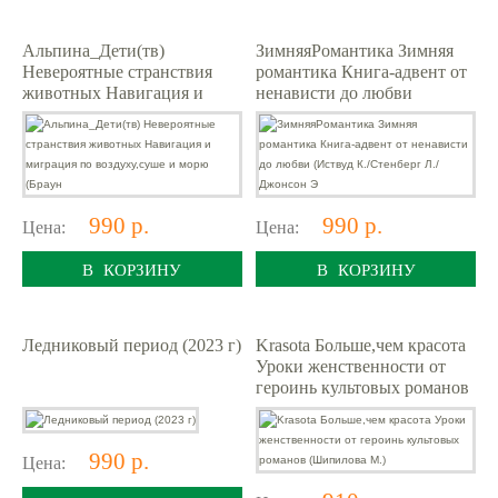
Альпина_Дети(тв)
ЗимняяРомантика Зимняя
Невероятные странствия
романтика Книга-адвент от
животных Навигация и
ненависти до любви
миграция по воздуху,суше и
(Иствуд К./Стенберг Л./
морю (Браун
Джонсон Э
990 р.
990 р.
Цена:
Цена:
В КОРЗИНУ
В КОРЗИНУ
Ледниковый период (2023 г)
Krasota Больше,чем красота
Уроки женственности от
героинь культовых романов
(Шипилова М.)
990 р.
Цена: