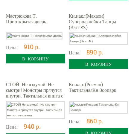
Мастрюкова Т.
Кн.накл(Махаон)
Приоткрытая дверь
Супернаклейки Танцы
(Ватт Ф.)
910 р.
Цена:
890 р.
Цена:
В КОРЗИНУ
В КОРЗИНУ
СТОЙ! Не вздумай! Не
Кн.карт(Росмэн)
смотри! Монстры прячутся
ТактильнаяКн Зоопарк
внутри. Тактильная книга с
окошками
860 р.
Цена:
940 р.
Цена:
В КОРЗИНУ