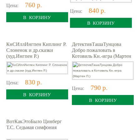
760 р.
Цена:
840 р.
Цена:
В КОРЗИНУ
В КОРЗИНУ
КнСИллИнгпен Киплинг Р.
ДетективТашаТунцова
Слоненок и др.сказки
Добро пожаловать в
(худ.Ингпен Р.)
Котовиль Кн.-игра (Мартен
П.)
830 р.
Цена:
790 р.
Цена:
В КОРЗИНУ
В КОРЗИНУ
ВотКакЭтоБыло Цинберг
Т.С. Седьмая симфония