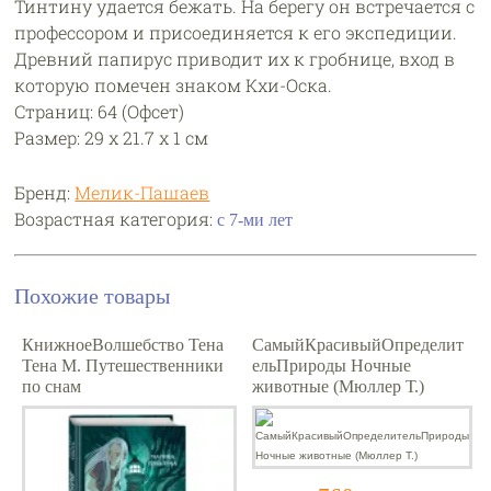
Тинтину удается бежать. На берегу он встречается с
профессором и присоединяется к его экспедиции.
Древний папирус приводит их к гробнице, вход в
которую помечен знаком Кхи-Оска.
Страниц: 64 (Офсет)
Размер: 29 х 21.7 х 1 см
Бренд:
Мелик-Пашаев
Возрастная категория:
с 7-ми лет
Похожие товары
КнижноеВолшебство Тена
СамыйКрасивыйОпределит
Тена М. Путешественники
ельПрироды Ночные
по снам
животные (Мюллер Т.)