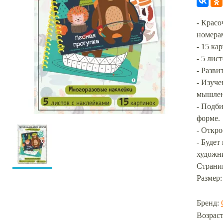
- Красо
номера
- 15 ка
- 5 лис
- Разви
- Изуче
мышлен
- Подби
форме.
- Откро
- Будет
художн
Страниц
Размер:
Бренд:
Возраст