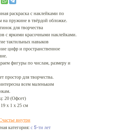
чная раскраска с наклейками по
м на пружине в твёрдой обложке.
ртинок для творчества
тов с яркими красочными наклейками.
тие тактильных навыков
ние цифр и пространственное
ие.
раем фигуры по числам, размеру и
ет простор для творчества.
 интересна всем маленьким
икам.
: 20 (Офсет)
 19 х 1 х 25 см
Счастье внутри
с 5-ти лет
ная категория: