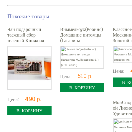
Похожие товары
Чай подарочный
Виммельбух(Робинс)
Классное
таежный сбор
Домашние питомцы
Москвин
зеленый Книжная
(Гагарина
Золотой 
полка "Об искусстве"
М.,Писарева Е.)
(280+накл.)
Цена:
510 р.
Цена:
В К
В КОРЗИНУ
490 р.
Цена:
МойСпор
ой Лионе
В КОРЗИНУ
Удивител
успеху В
любимом
д/юных ч