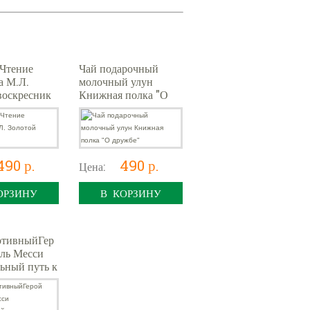
Чтение
Чай подарочный
а М.Л.
молочный улун
воскресник
Книжная полка "О
дружбе"
490 р.
490 р.
Цена:
ОРЗИНУ
В КОРЗИНУ
тивныйГер
ль Месси
ьный путь к
се о
 спортсмене
итателе