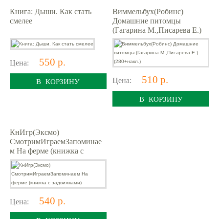
Книга: Дыши. Как стать
Виммельбух(Робинс)
смелее
Домашние питомцы
(Гагарина М.,Писарева Е.)
(280+накл.)
550 р.
Цена:
510 р.
Цена:
В КОРЗИНУ
В КОРЗИНУ
КнИгр(Эксмо)
СмотримИграемЗапоминае
м На ферме (книжка с
задвижками)
540 р.
Цена: