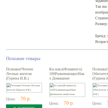
задава
Так вы 
вообра
Страни
Размер:
Бренд:
Возраст
Похожие товары
ПознаватЧтение
Кн.накл(Фламинго)
Познават
Лесные жители
100РазвивающихНак
Обитател
(Гурина И.В.)
л Домашние
(Гурина 
животные
70 р.
Цена:
70 р.
Цена:
Цена: