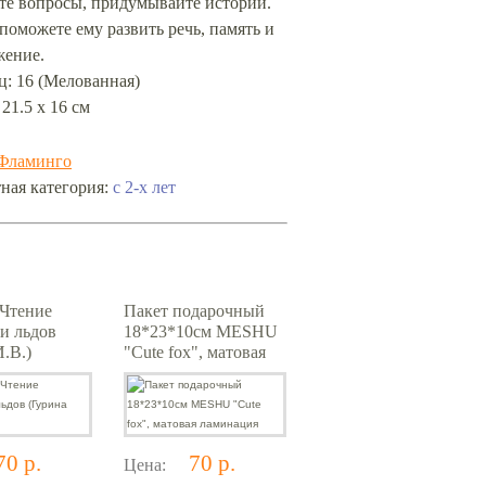
йте вопросы, придумывайте истории.
поможете ему развить речь, память и
жение.
ц: 16 (Мелованная)
 21.5 х 16 см
Фламинго
ная категория:
с 2-х лет
Чтение
Пакет подарочный
и льдов
18*23*10см MESHU
И.В.)
"Cute fox", матовая
ламинация
70 р.
70 р.
Цена: