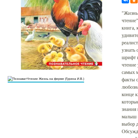
"Жизнь 
чтение"
книга, 
удивит
реалис
узнать
шрифт 
чтение
самых 
факты 
любозн
конце к
которы
знания 
малыш 
выбор д
Обсужд