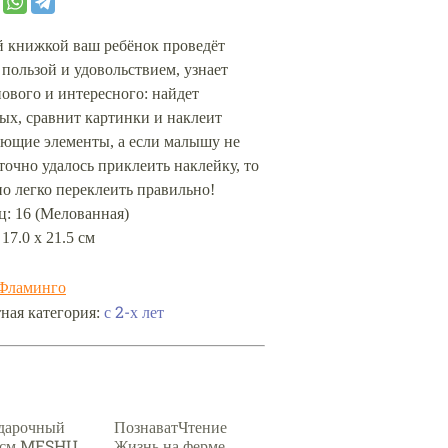
й книжкой ваш ребёнок проведёт
 пользой и удовольствием, узнает
ового и интересного: найдет
ых, сравнит картинки и наклеит
ающие элементы, а если малышу не
точно удалось приклеить наклейку, то
о легко переклеить правильно!
ц: 16 (Мелованная)
 17.0 х 21.5 см
Фламинго
с 2-х лет
ная категория:
дарочный
ПознаватЧтение
0см MESHU
Жизнь на ферме