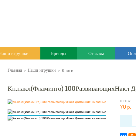
Наши игрушки
Бренды
Отзывы
Опл
>
>
Книги
Главная
Наши игрушки
Кн.накл(Фламинго) 100РазвивающихНакл 
ЦЕНА:
70 р.