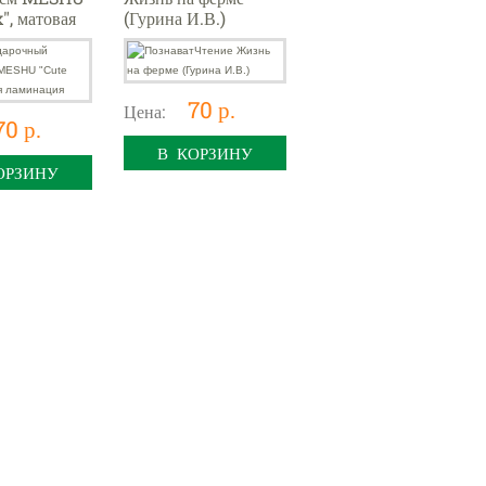
", матовая
(Гурина И.В.)
ия
70 р.
Цена:
70 р.
В КОРЗИНУ
ОРЗИНУ