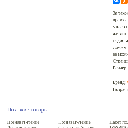
За тако
время с
много н
животн
недост
совсем 
её можн
Cтрани
Размер:
Бренд:
Возраст
Похожие товары
ПознаватЧтение
ПознаватЧтение
Пакет по
Лесные жители
Сафари по Африке
18*23*1