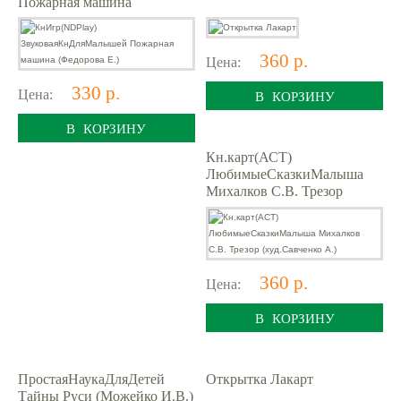
Пожарная машина
(Федорова Е.)
360 р.
Цена:
330 р.
Цена:
В КОРЗИНУ
В КОРЗИНУ
Кн.карт(АСТ)
ЛюбимыеСказкиМалыша
Михалков С.В. Трезор
(худ.Савченко А.)
360 р.
Цена:
В КОРЗИНУ
ПростаяНаукаДляДетей
Открытка Лакарт
Тайны Руси (Можейко И.В.)