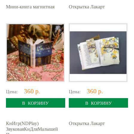
Мини-книга магнитная
Открытка Лакарт
360 р.
360 р.
Цена:
Цена:
В КОРЗИНУ
В КОРЗИНУ
КнИгр(NDPlay)
Открытка Лакарт
ЗвуковаяКнДляМалышей