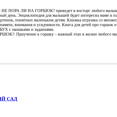
и НЕ ПОРА ЛИ НА ГОРШОК? приведет в восторг любого малыша д
вый день. Энциклопедия для малышей будет интересна маме и па
картинок, понятных маленьким детям. Книжка игрушка со множе
 памяти, внимания и усидчивости. Книга для детей про горшок о
БУХ с окошками и заданиями.
ОК?: Приучение к горшку – важный этап в жизни любого малы
ИЙ САД