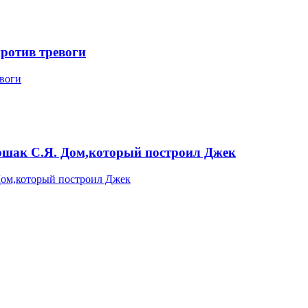
ротив тревоги
ак С.Я. Дом,который построил Джек