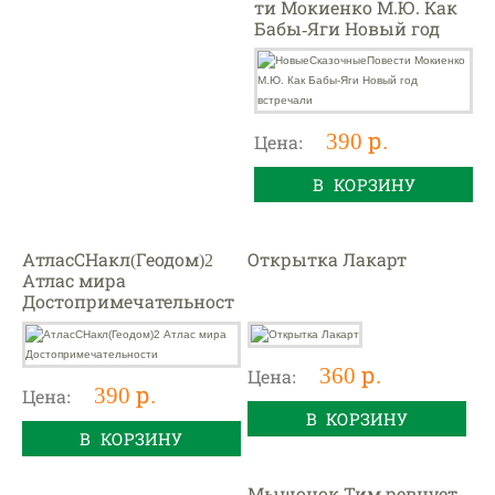
ти Мокиенко М.Ю. Как
Бабы-Яги Новый год
встречали
390 р.
Цена:
В КОРЗИНУ
АтласСНакл(Геодом)2
Открытка Лакарт
Атлас мира
Достопримечательност
и
360 р.
Цена:
390 р.
Цена:
В КОРЗИНУ
В КОРЗИНУ
Мышонок Тим ревнует