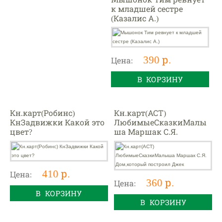
к младшей сестре
(Казалис А.)
390 р.
Цена:
В КОРЗИНУ
Кн.карт(Робинс)
Кн.карт(АСТ)
КнЗадвижки Какой это
ЛюбимыеСказкиМалы
цвет?
ша Маршак С.Я.
Дом,который построил
Джек
410 р.
Цена:
360 р.
Цена:
В КОРЗИНУ
В КОРЗИНУ