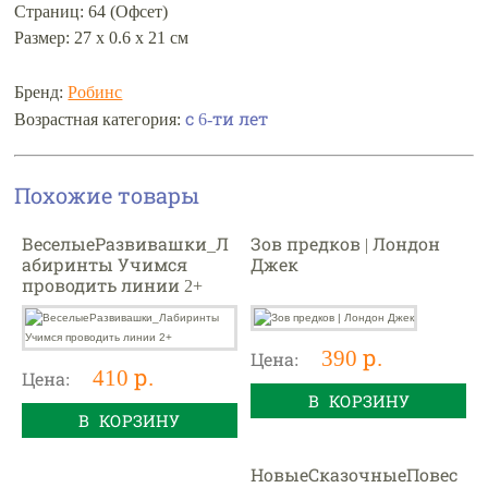
Страниц: 64 (Офсет)
Размер: 27 х 0.6 х 21 см
Бренд:
Робинс
с 6-ти лет
Возрастная категория:
Похожие товары
ВеселыеРазвивашки_Л
Зов предков | Лондон
абиринты Учимся
Джек
проводить линии 2+
390 р.
Цена:
410 р.
Цена:
В КОРЗИНУ
В КОРЗИНУ
НовыеСказочныеПовес