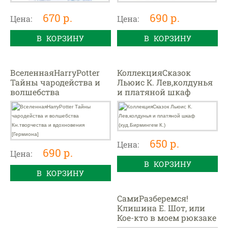
670 р.
690 р.
Цена:
Цена:
В КОРЗИНУ
В КОРЗИНУ
ВселеннаяHarryPotter
КоллекцияСказок
Тайны чародейства и
Льюис К. Лев,колдунья
волшебства
и платяной шкаф
Кн.творчества и
(худ.Бирмингем К.)
вдохновения
[Гермиона]
650 р.
Цена:
690 р.
Цена:
В КОРЗИНУ
В КОРЗИНУ
СамиРазберемся!
Клишина Е. Шот, или
Кое-кто в моем рюкзаке