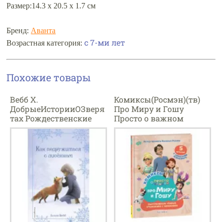
Размер:14.3 х 20.5 х 1.7 см
Бренд:
Аванта
с 7-ми лет
Возрастная категория:
Похожие товары
Вебб Х.
Комиксы(Росмэн)(тв)
ДобрыеИсторииОЗверя
Про Миру и Гошу
тах Рождественские
Просто о важном
истории Как
Выстраиваем теплые
подружиться с
отношения с близкими
лисенком
(Конча Н