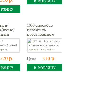
В КОРЗИНУ
ОРЗИНУ
к д/
1000 способов
(Эксмо)
пережить
йный
расставание с
к
парнем или
на
девушкой. Орор
Мейер
320 р.
310 р.
Цена:
ОРЗИНУ
В КОРЗИНУ