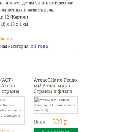
ь, помогут детям узнать интересные
 животных и развить речь.
: 12 (Картон)
 18 х 18 х 1 см
Эксмо
с 1 года
ная категория:
(АСТ)
АтласСНакл(Геодо
йАтлас
м)2 Атлас мира
и страны
Страны и флаги
 атлас
(цветной)
Пирожник
рошенко
320 р.
Цена:
310 р.