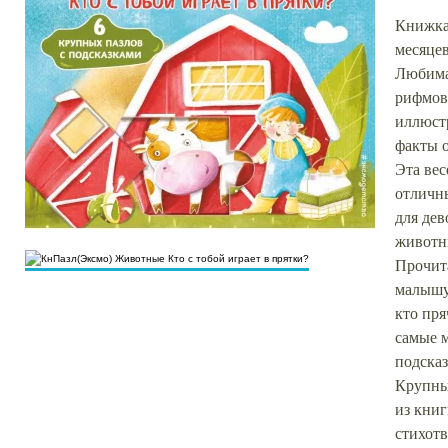
Книжка
месяцев
Любима
рифмов
иллюст
факты о
Эта вес
отличны
для дев
животны
Прочит
малышу 
кто пря
самые м
подсказ
Крупны
из книг
стихотв