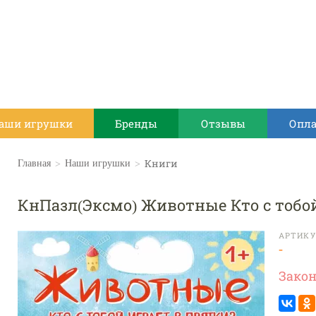
аши игрушки
Бренды
Отзывы
Опла
>
>
Книги
Главная
Наши игрушки
КнПазл(Эксмо) Животные Кто с тобой
АРТИКУ
-
Зако