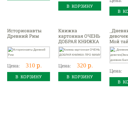
Цена:
В КОРЗИНУ
В К
Историонавты
Книжка
_Дневни
Древний Рим
картонная ОЧЕНЬ
девочек
ДОБРАЯ КНИЖКА
Мой та
ПРО МАМУ
дневни
Балери
310 р.
320 р.
Цена:
Цена:
Цена:
В КОРЗИНУ
В КОРЗИНУ
В К