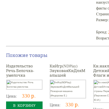
наизуст
факты о
Страниц
Размер:
Бренд:
Возраст
Похожие товары
Издательство
КнИгр(NDPlay)
Кн.накл
Речь Белочка-
ЗвуковаяКнДляМ
Детски
умелочка
алышей
Флаги 
Пожарная
Первый
машина
мира (
(Федорова Е.)
С.С.,До
Ю.И.)
330 р.
Цена:
330 р.
Цена:
В КОРЗИНУ