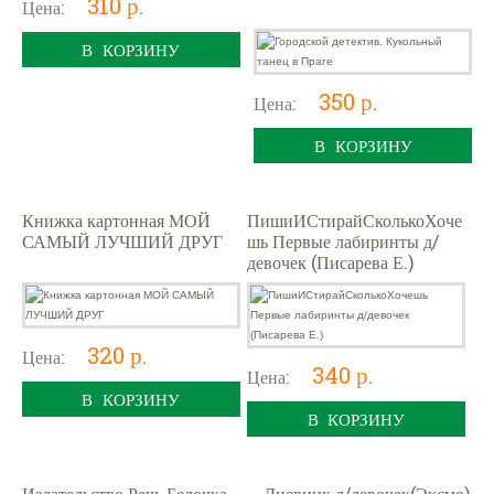
310 р.
Цена:
В КОРЗИНУ
350 р.
Цена:
В КОРЗИНУ
Книжка картонная МОЙ
ПишиИСтирайСколькоХоче
САМЫЙ ЛУЧШИЙ ДРУГ
шь Первые лабиринты д/
девочек (Писарева Е.)
320 р.
Цена:
340 р.
Цена:
В КОРЗИНУ
В КОРЗИНУ
Издательство Речь Белочка-
_Дневник д/девочек(Эксмо)