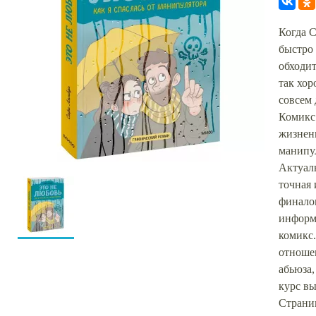
Когда С
быстро 
обходи
так хор
совсем 
Комикс
жизнен
манипу
Актуаль
точная
финало
информ
комикс
отноше
абьюза,
курс в
Страниц