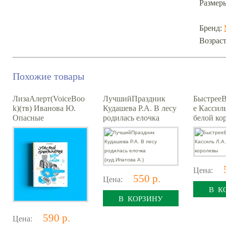
Размеры
Бренд:
Возраст
Похожие товары
ЛизаАлерт(VoiceBoo
ЛучшийПраздник
Быстрее
k)(тв) Иванова Ю.
Кудашева Р.А. В лесу
е Кассил
Опасные
родилась елочка
белой ко
приключения Веры и
(худ.Ипатова А.)
Саши Уровень Вода/
Лед [перевертыш] (х
Цена:
550 р.
Цена:
В К
В КОРЗИНУ
590 р.
Цена: