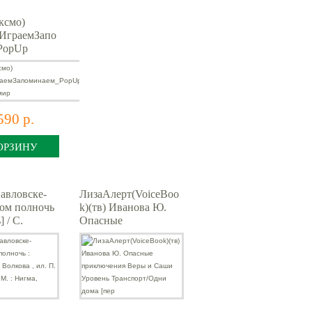
ксмо)
ИграемЗапо
PopUp
ый мир
590 р.
ОРЗИНУ
авловске-
ЛизаАлерт(VoiceBoo
ом полночь
k)(тв) Иванова Ю.
] / С.
Опасные
 ил. П.
приключения Веры и
 — М. :
Саши Уровень
022. —
Транспорт/Одни
дома [пер