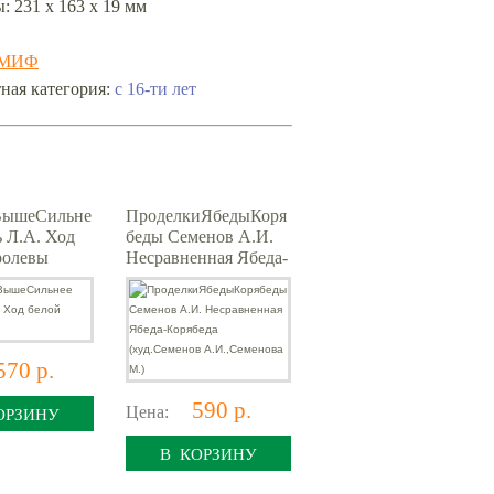
: 231 x 163 x 19 мм
МИФ
с 16-ти лет
ная категория:
ВышеСильне
ПроделкиЯбедыКоря
ь Л.А. Ход
беды Семенов А.И.
ролевы
Несравненная Ябеда-
Корябеда
(худ.Семенов
А.И.,Семенова М.)
570 р.
590 р.
Цена:
ОРЗИНУ
В КОРЗИНУ