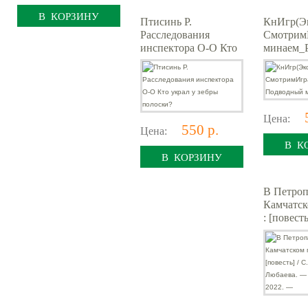
В КОРЗИНУ
Птисинь Р.
КнИгр(Э
Расследования
Смотрим
инспектора О-О Кто
минаем_
украл у зебры
Подводн
полоски?
Цена:
550 р.
Цена:
В К
В КОРЗИНУ
В Петроп
Камчатск
: [повесть
Волкова ,
Любаева.
Нигма, 2