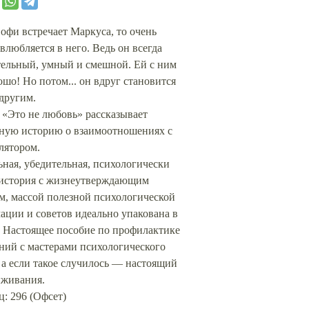
офи встречает Маркуса, то очень
влюбляется в него. Ведь он всегда
тельный, умный и смешной. Ей с ним
ошо! Но потом... он вдруг становится
другим.
 «Это не любовь» рассказывает
ную историю о взаимоотношениях с
лятором.
ная, убедительная, психологически
 история с жизнеутверждающим
м, массой полезной психологической
ации и советов идеально упакована в
. Настоящее пособие по профилактике
ний с мастерами психологического
 а если такое случилось — настоящий
ыживания.
: 296 (Офсет)