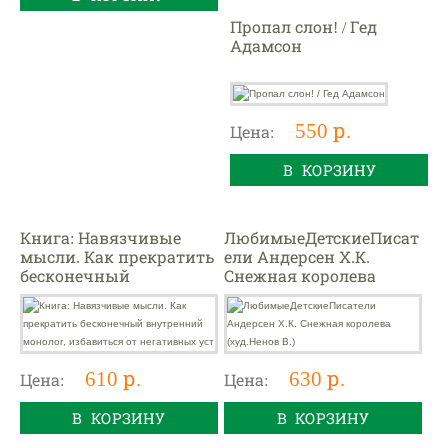
Пропал слон! / Гед
Адамсон
550 р.
Цена:
В КОРЗИНУ
Книга: Навязчивые
ЛюбимыеДетскиеПисат
мысли. Как прекратить
ели Андерсен Х.К.
бесконечный
Снежная королева
внутренний монолог,
(худ.Ненов В.)
избавиться от
негативных уст
610 р.
630 р.
Цена:
Цена:
В КОРЗИНУ
В КОРЗИНУ