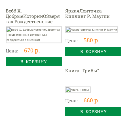
Вебб Х.
ЯркаяЛенточка
ДобрыеИсторииОЗверя
Киплинг Р. Маугли
тах Рождественские
истории Как
подружиться с
лисенком
580 р.
Цена:
670 р.
Цена:
В КОРЗИНУ
В КОРЗИНУ
Книга "Грибы"
660 р.
Цена:
В КОРЗИНУ