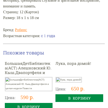
моторику, тренировать слуховое и зрительное восприятие,
внимание и память.
Страниц: 12 (Картон)
Размер: 18 х 1 х 18 см
Бренд:
Робинс
с 1 года
Возрастная категория:
Похожие товары
БольшаяДетБиблиотек
Лука, пора домой!
а(АСТ) Алешковский Ю.
Кыш,Двапортфеля и
целая неделя Повести
650 р.
Цена:
590 р.
Цена:
В КОРЗИНУ
В КОРЗИНУ