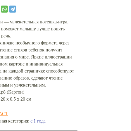
и — увлекательная потешка-игра,
я поможет малышу лучше понять
 речь.
 книжке необычного формата через
чтение стихов ребенок получит
 знания о мире. Яркие иллюстрации
тном картоне и индивидуальная
а на каждой страничке способствуют
нанию образов, сделают чтение
сным и увлекательным.
:8 (Картон)
 20 х 0.5 х 20 см
АСТ
с 1 года
ная категория: