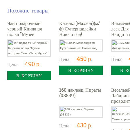
Похожие товары
Чай подарочный
Кн.накл(Махаон)(м/
Виммель
черный Книжная
ф) Супернаклейки
леек Для
полка "Музей
Новый год!
Найди и 
истории Санкт-
Петербурга"
450 р.
Цена:
Цена:
490 р.
Цена:
В КОРЗИНУ
В К
В КОРЗИНУ
160 наклеек, Пираты
Веселые
(08839)
Лабирин
проводит
430 р.
Цена: