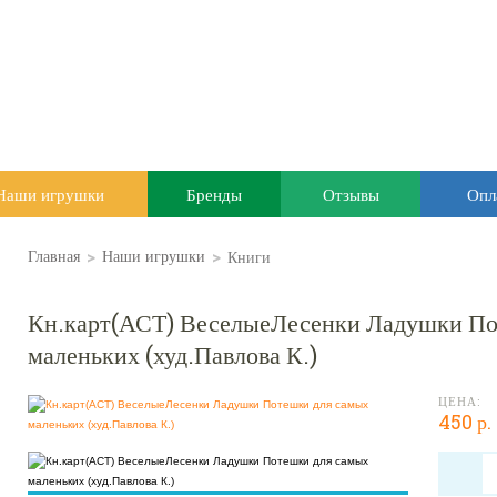
Наши игрушки
Бренды
Отзывы
Опл
>
>
Книги
Главная
Наши игрушки
Кн.карт(АСТ) ВеселыеЛесенки Ладушки По
маленьких (худ.Павлова К.)
ЦЕНА:
450 р.