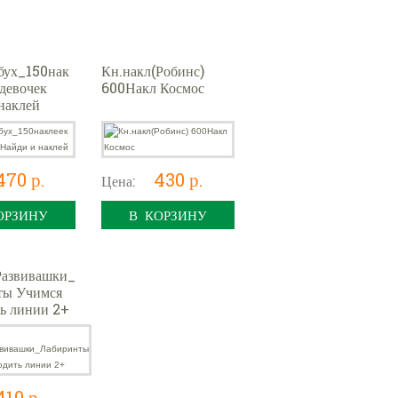
бух_150нак
Кн.накл(Робинс)
 девочек
600Накл Космос
наклей
470 р.
430 р.
Цена:
ОРЗИНУ
В КОРЗИНУ
Развивашки_
ты Учимся
ь линии 2+
410 р.