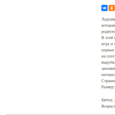
Ладушк
котора
родную
В этой
игру и 
первые
на пло
вырубк
запоми
интере
Страниц
Размер:
Бренд:
Возраст