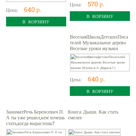
570 р.
Цена:
640 р.
Цена:
В КОРЗИНУ
В КОРЗИНУ
ВеселаяШколаДетскихПиса
телей Музыкальное дерево
Веселые уроки музыки
(Усачев А.А.,Дядина Г.)
640 р.
Цена:
В КОРЗИНУ
ЗаниматРечь Беренсевич П.
Книга: Дыши. Как стать
А ты уже решил,кем хочешь
смелее
стать,когда вырастешь?