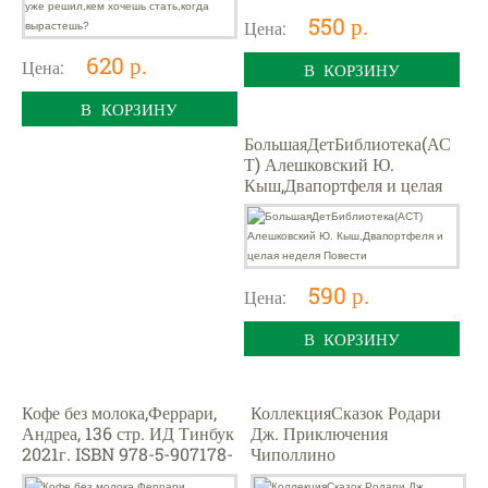
550 р.
Цена:
620 р.
Цена:
В КОРЗИНУ
В КОРЗИНУ
БольшаяДетБиблиотека(АС
Т) Алешковский Ю.
Кыш,Двапортфеля и целая
неделя Повести
590 р.
Цена:
В КОРЗИНУ
Кофе без молока,Феррари,
КоллекцияСказок Родари
Андреа, 136 стр. ИД Тинбук
Дж. Приключения
2021г. ISBN 978-5-907178-
Чиполлино
21-2
(худ.Митрофанов М.)