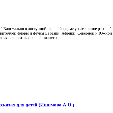
я" Ваш малыш в доступной игровой форме узнает, какое разнообр
тавителями флоры и фауны Евразии, Африки, Северной и Южной 
нания о животных нашей планеты!
сказах для детей (Ишимова А.О.)