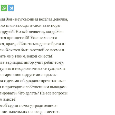
ля Зоя - неугомонная весёлая девочка,
нно втягивающая в свои авантюры
 друзей. Но всё меняется, когда Зоя
тся принцессой! Уже не хочется
ся, врать, обижать младшего брата и
к. Хочется быть честной со всеми и
ть мир таким, какой он есть!
га-вариация: автор учит ребят тому,
тупать в неоднозначных ситуациях и
ть гармонию с другими людьми.
ли с детьми обсуждают прочитанные
и и приходят к собственным выводам.
гировать? Что делать? На все вопросы
м вместе!
этой серии помогут родителям в
нии маленьких непосед: вместе с