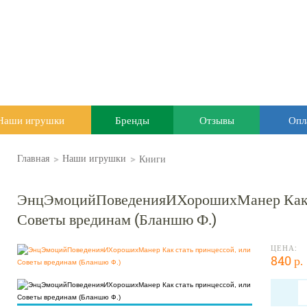
Наши игрушки
Бренды
Отзывы
Опл
>
>
Книги
Главная
Наши игрушки
ЭнцЭмоцийПоведенияИХорошихМанер Как с
Советы врединам (Бланшю Ф.)
ЦЕНА:
840 р.