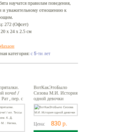
бята научатся правилам поведения,
и и уважительному отношению к
ющим.
: 272 (Офсет)
 20 х 24 х 2.5 см
Махаон
с 5-ти лет
ная категория:
пряталки.
ВотКакЭтоБыло
й ночи! /
Сизова М.И. История
Рат , пер. с
одной девочки
. Беляевой.
игма, 2024.
830 р.
Цена: