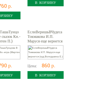
В КОРЗИНУ
760 р.
ОРЗИНУ
вТашаТунцо
ЕслиВеришьВЧудеса
 сказок Кн.-
Токмакова И.П.
ртен П.)
Маруся еще вернется
(худ.Володькина Е.)
790 р.
860 р.
Цена:
ОРЗИНУ
В КОРЗИНУ