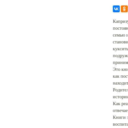
Капризу
постоя
семью и
станови
куксить
подруже
принима
Это кни
как пос
находи
Родите
истори
Как реа
отвечае
Книги 
воспита