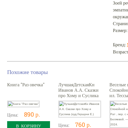
Зоей ре
эмпати
окружа
Страниц
Размер:
Бренд:
Возраст
Похожие товары
Книга "Раз овечка"
ЛучшаяДетскаяКн
Веселые 
Иванов А.А. Сказки
Спокойно
про Хому и Суслика
ил. Тессы 
(худ.Гершуни Е.)
нем. К. Д
— М. : Н
890 р.
Цена:
760 р.
Цена:
В КОРЗИНУ