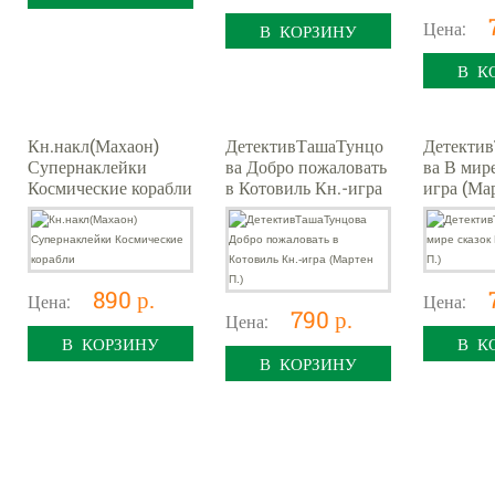
Цена:
В КОРЗИНУ
В К
Кн.накл(Махаон)
ДетективТашаТунцо
Детекти
Супернаклейки
ва Добро пожаловать
ва В мире
Космические корабли
в Котовиль Кн.-игра
игра (Ма
(Мартен П.)
890 р.
Цена:
Цена:
790 р.
Цена:
В КОРЗИНУ
В К
В КОРЗИНУ