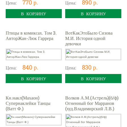
770 р.
890 р.
Цена:
Цена:
В КОРЗИНУ
В КОРЗИНУ
Птицы в комиксах. Том 3.
ВотКакЭтоБыло Сизова
АвторЖан-Люк Гаррера
М.И. История одной
девочки
840 р.
830 р.
Цена:
Цена:
В КОРЗИНУ
В КОРЗИНУ
Кн.накл(Махаон)
Волков А.М.(Астрель)(б/ф)
Супернаклейки Танцы
Огненный бог Марранов
(Ватт Ф.)
(худ.Владимирский Л.В.)