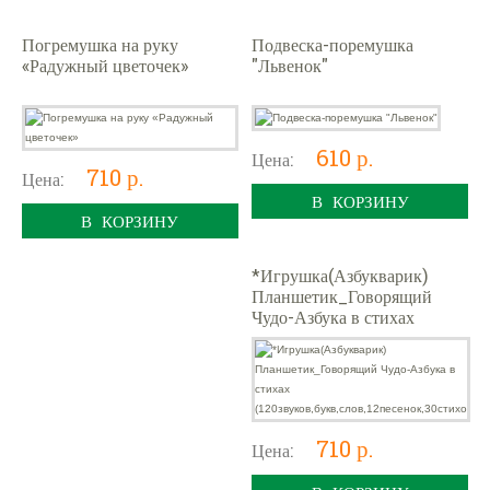
Погремушка на руку
Подвеска-поремушка
«Радужный цветочек»
"Львенок"
610 р.
Цена:
710 р.
Цена:
В КОРЗИНУ
В КОРЗИНУ
*Игрушка(Азбукварик)
Планшетик_Говорящий
Чудо-Азбука в стихах
(120звуков,букв,слов,12песе
нок,30стихо
710 р.
Цена: