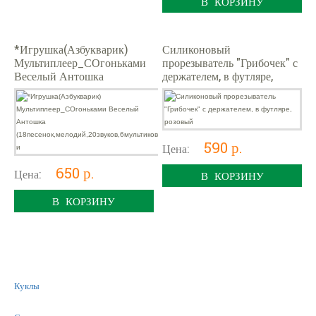
В КОРЗИНУ
*Игрушка(Азбукварик)
Силиконовый
Мультиплеер_СОгоньками
прорезыватель "Грибочек" с
Веселый Антошка
держателем, в футляре,
(18песенок,мелодий,20звуко
розовый
в,6мультиков и
590 р.
Цена:
650 р.
Цена:
В КОРЗИНУ
В КОРЗИНУ
Куклы