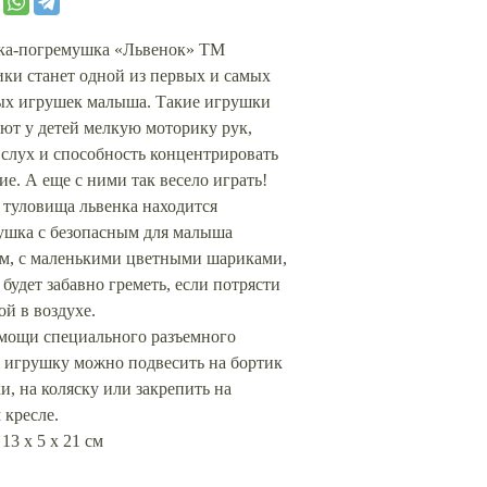
ка-погремушка «Львенок» ТМ
ки станет одной из первых и самых
х игрушек малыша. Такие игрушки
ют у детей мелкую моторику рук,
 слух и способность концентрировать
е. А еще с ними так весело играть!
 туловища львенка находится
ушка с безопасным для малыша
ом, с маленькими цветными шариками,
 будет забавно греметь, если потрясти
й в воздухе.
мощи специального разъемного
а игрушку можно подвесить на бортик
и, на коляску или закрепить на
 кресле.
 13 х 5 х 21 см