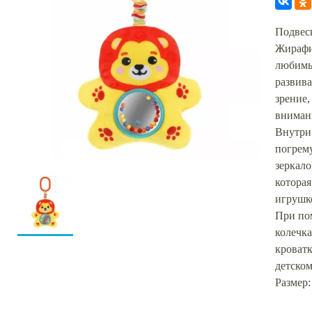
Подвес
Жирафи
любимы
развива
зрение,
внимани
Внутри
погрем
зеркал
которая
игрушко
При по
колечк
кроватк
детском
Размер: