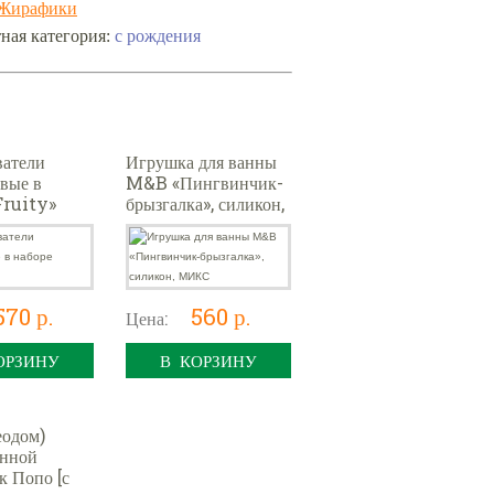
Жирафики
с рождения
ная категория:
ватели
Игрушка для ванны
вые в
M&B «Пингвинчик-
Fruity»
брызгалка», силикон,
МИКС
570 р.
560 р.
Цена:
ОРЗИНУ
В КОРЗИНУ
еодом)
нной
к Попо [с