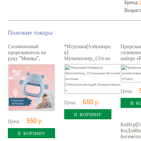
Бренд:
Возраст
Похожие товары
Силиконовый
*Игрушка(Азбуквари
Прорезы
прорезыватель на
к)
силиконо
руку "Мишка",
Мультиплеер_СОгон
наборе «
голубой
ьками Веселый
Антошка
(18песенок,мелодий,2
0звуков,6мультиков и
Цена:
650 р.
Цена:
В К
В КОРЗИНУ
550 р.
Цена:
КнИгр(Г
КнДляВа
В КОРЗИНУ
Бегемоти