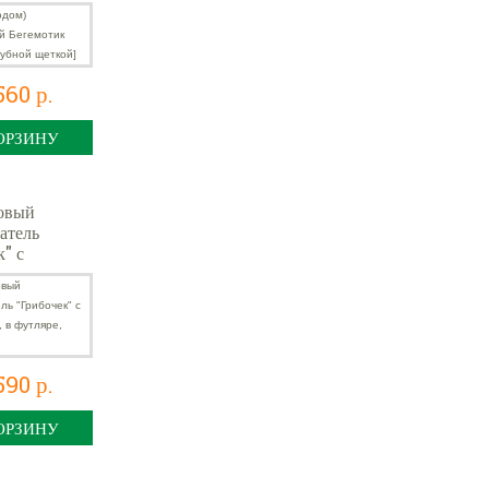
ой щеткой]
560 р.
ОРЗИНУ
овый
атель
к" с
ем, в
 розовый
590 р.
ОРЗИНУ