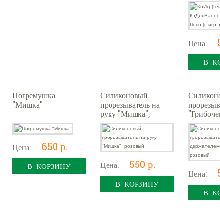
игр.зубн
Цена:
В К
Погремушка
Силиконовый
Силикон
"Мишка"
прорезыватель на
прорезыв
руку "Мишка",
"Грибоче
розовый
держател
футляре,
650 р.
Цена:
550 р.
Цена:
В КОРЗИНУ
Цена:
В КОРЗИНУ
В К