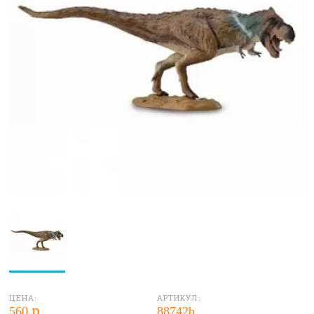
ЦЕНА:
АРТИКУЛ:
560 р.
88742b