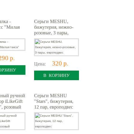
лка -
Серьги MESHU,
сс "Милая
бижутерия, нежно-
розовые, 3 пары,
европодвес
290 р.
320 р.
Цена:
ОРЗИНУ
В КОРЗИНУ
вный ручной
Серьги MESHU
р iLikeGift
"Stars", бижутерия,
", розовый
12 пар, европодвес