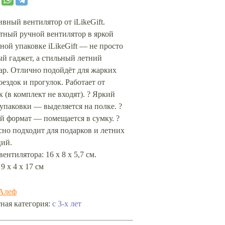
вный вентилятор от iLikeGift.
тный ручной вентилятор в яркой
ой упаковке iLikeGift — не просто
й гаджет, а стильный летний
ар. Отлично подойдёт для жарких
оездок и прогулок. Работает от
к (в комплект не входят). ? Яркий
упаковки — выделяется на полке. ?
й формат — помещается в сумку. ?
но подходит для подарков и летних
ций.
вентилятора: 16 x 8 x 5,7 см.
 9 х 4 х 17 см
Алеф
ная категория:
с 3-х лет