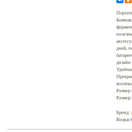
Портати
Компак
фирменн
полезны
аксессу
дней, п
батарее
дизайн 
Удобны
Прекрас
коллек
Размер 
Размер:
Бренд:
Возраст