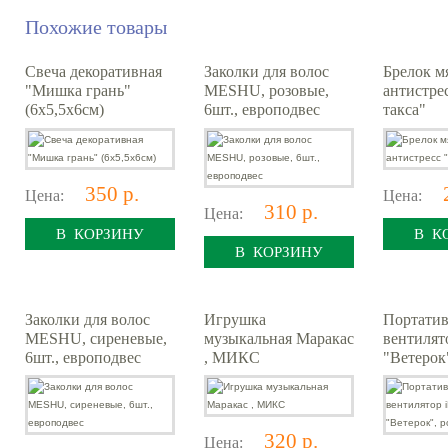
Похожие товары
Свеча декоративная
Заколки для волос
Брелок мя
"Мишка грань"
MESHU, розовые,
антистре
(6х5,5х6см)
6шт., европодвес
такса"
350 р.
Цена:
Цена:
310 р.
Цена:
В КОРЗИНУ
В К
В КОРЗИНУ
Заколки для волос
Игрушка
Портати
MESHU, сиреневые,
музыкальная Маракас
вентилято
6шт., европодвес
, МИКС
"Ветерок
320 р.
Цена: