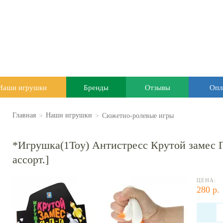
Наши игрушки
Бренды
Отзывы
Опл
>
>
Сюжетно-ролевые игры
Главная
Наши игрушки
*Игрушка(1Toy) Антистресс Крутой замес Гу
ассорт.]
ЦЕНА:
280 р.