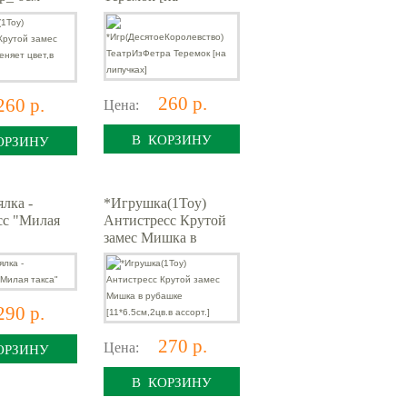
вет,в
липучках]
260 р.
260 р.
Цена:
В КОРЗИНУ
ОРЗИНУ
лка -
*Игрушка(1Toy)
сс "Милая
Антистресс Крутой
замес Мишка в
рубашке
[11*6.5см,2цв.в
ассорт.]
290 р.
270 р.
Цена:
ОРЗИНУ
В КОРЗИНУ