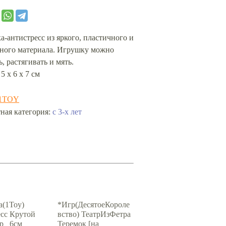
-антистресс из яркого, пластичного и
сного материала. Игрушку можно
, растягивать и мять.
5 х 6 х 7 см
1TOY
с 3-х лет
ная категория:
(1Toy)
*Игр(ДесятоеКороле
сс Крутой
вство) ТеатрИзФетра
р_ 6см
Теремок [на