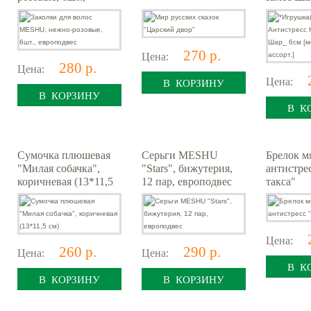
европодвес
[меняет ц
ассорт.]
270 р.
Цена:
280 р.
Цена:
Цена:
В КОРЗИНУ
В КОРЗИНУ
В К
Сумочка плюшевая
Серьги MESHU
Брелок мя
"Милая собачка",
"Stars", бижутерия,
антистре
коричневая (13*11,5
12 пар, европодвес
такса"
см)
Цена:
260 р.
290 р.
Цена:
Цена:
В К
В КОРЗИНУ
В КОРЗИНУ