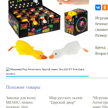
Игрушка
безопа
сжимать
Размер: 
Бренд:
Возраст
Похожие товары
Заколки для волос
Мир русских сказок
*Игрушка
MESHU, нежно-
"Царский двор"
Антистре
розовые, 6шт.,
замес Ша