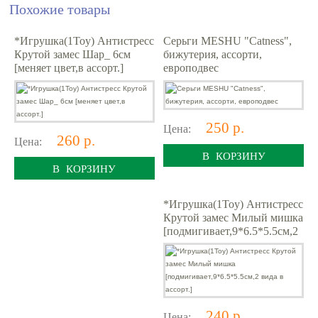
Похожие товары
*Игрушка(1Toy) Антистресс
Серьги MESHU "Catness",
Крутой замес Шар_ 6см
бижутерия, ассорти,
[меняет цвет,в ассорт.]
европодвес
250 р.
Цена:
260 р.
Цена:
В КОРЗИНУ
В КОРЗИНУ
*Игрушка(1Toy) Антистресс
Крутой замес Милый мишка
[подмигивает,9*6.5*5.5см,2
вида в ассорт.]
240 р.
Цена: