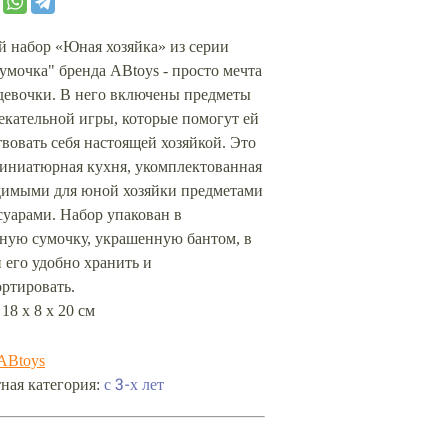
й набор «Юная хозяйка» из серии
умочка" бренда ABtoys - просто мечта
девочки. В него включены предметы
екательной игры, которые помогут ей
вовать себя настоящей хозяйкой. Это
миниатюрная кухня, укомплектованная
димыми для юной хозяйки предметами
суарами. Набор упакован в
тную сумочку, украшенную бантом, в
 его удобно хранить и
ртировать.
 18 х 8 х 20 см
ABtoys
ная категория:
с 3-х лет