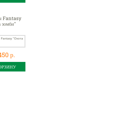
ы Fantasy
а зомби"
450 р.
ОРЗИНУ