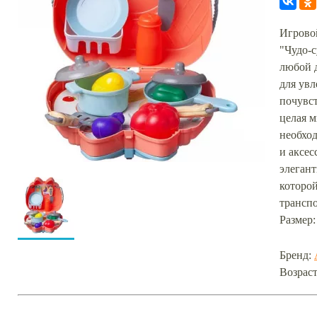
Игрово
"Чудо-с
любой 
для увл
почувст
целая 
необхо
и аксес
элеган
которой
транспо
Размер:
Бренд:
Возраст