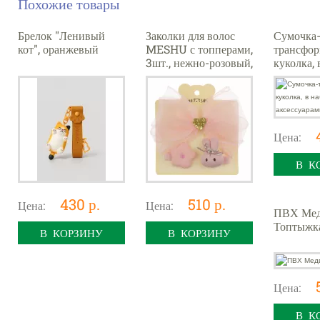
Похожие товары
Брелок "Ленивый
Заколки для волос
Сумочка
кот", оранжевый
MESHU с топперами,
трансфор
3шт., нежно-розовый,
куколка, 
европодвес
аксессуар
ассорт.
Цена:
В К
430 р.
510 р.
Цена:
Цена:
ПВХ Мед
Топтыжк
В КОРЗИНУ
В КОРЗИНУ
Цена:
В К