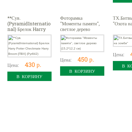
**Сув.
Фоторамка
ТХ.Битв
(PyramidInternatio
"Моменты памяти",
"Охота н
nal) Брелок Harry
светлое дерево
Potter Checkmate
(15,2*12,2 см)
Harry Broom [ПВХ]
(Pyr842)
Цена:
450 р.
Цена:
430 р.
Цена:
В К
В КОРЗИНУ
В КОРЗИНУ