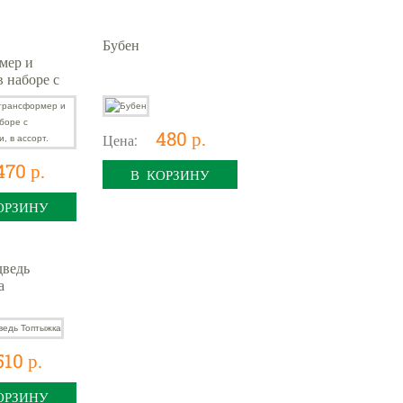
-
Бубен
мер и
в наборе с
ами, в
480 р.
Цена:
470 р.
В КОРЗИНУ
ОРЗИНУ
ведь
а
510 р.
ОРЗИНУ