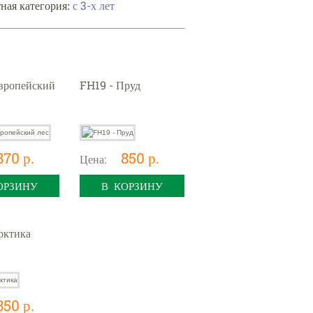
ная категория:
с 3-х лет
вропейский
FH19 - Пруд
870 р.
850 р.
Цена:
ОРЗИНУ
В КОРЗИНУ
рктика
850 р.