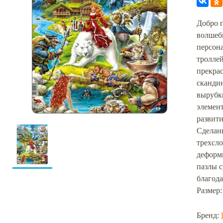
Добро 
волшеб
персона
троллей
прекрас
сканди
вырубк
элемент
развит
Сделан
трехсло
деформи
пазлы 
благода
Размер:
Бренд: