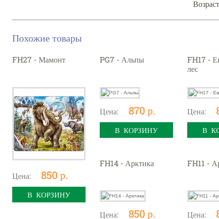
Возраст
Похожие товары
FH27 - Мамонт
PG7 - Альпы
FH17 - Е
лес
870 р.
Цена:
Цена:
В КОРЗИНУ
В К
FH14 - Арктика
FH11 - А
850 р.
Цена:
В КОРЗИНУ
850 р.
Цена:
Цена: