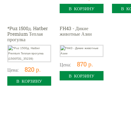
В КОРЗИНУ
В К
*Puz 1500д. Hatber
FH43 - Дикие
Premium Теплая
животные Азии
прогулка
(1500ПЗ1_35239)
870 р.
Цена:
820 р.
Цена:
В КОРЗИНУ
В КОРЗИНУ