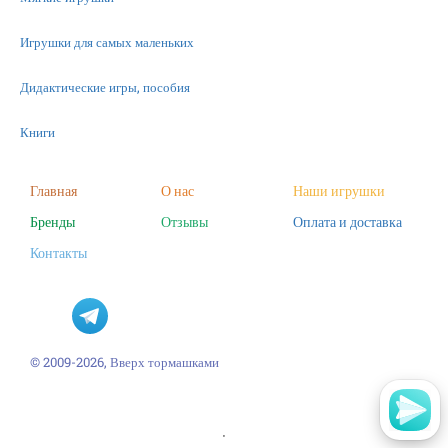
Игрушки для самых маленьких
Дидактические игры, пособия
Книги
Машинки
Главная
О нас
Наши игрушки
Бренды
Отзывы
Оплата и доставка
Фигурки
Контакты
Научные опыты
Наборы для творчества
Пазлы
© 2009-2026, Вверх тормашками
'