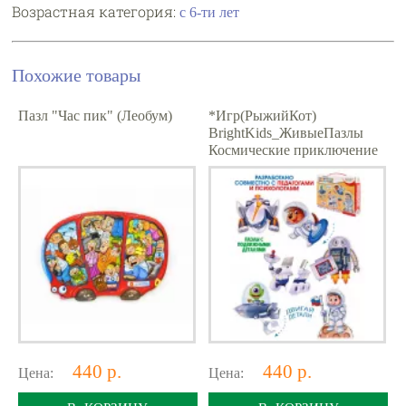
Возрастная категория:
с 6-ти лет
Похожие товары
Пазл "Час пик" (Леобум)
*Игр(РыжийКот)
BrightKids_ЖивыеПазлы
Космические приключение
[с подвижн.эл.] (ИН-3412)
440 р.
440 р.
Цена:
Цена: