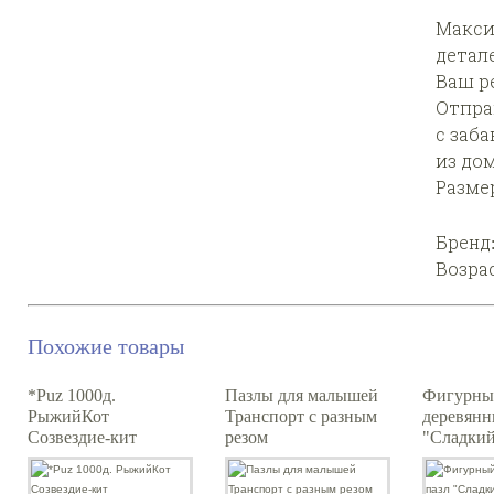
Макси-
детал
Ваш р
Отпра
с заб
из дом
Размер
Бренд
Возра
Похожие товары
*Puz 1000д.
Пазлы для малышей
Фигурны
РыжийКот
Транспорт с разным
деревянн
Созвездие-кит
резом
"Сладкий