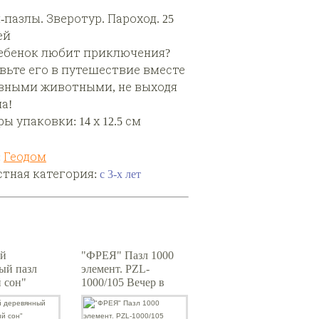
пазлы. Зверотур. Пароход. 25
ей
ебенок любит приключения?
вьте его в путешествие вместе
авными животными, не выходя
а!
ы упаковки: 14 х 12.5 см
:
Геодом
стная категория:
с 3-х лет
й
"ФРЕЯ" Пазл 1000
ый пазл
элемент. PZL-
 сон"
1000/105 Вечер в
пионерском лагере