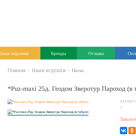
Наши игрушки
Бренды
Отзывы
Опл
Главная
>
Наши игрушки
>
Пазлы
*Puz-maxi 25д. Геодом Зверотур Пароход (в 
АРТИКУ
-
Законч