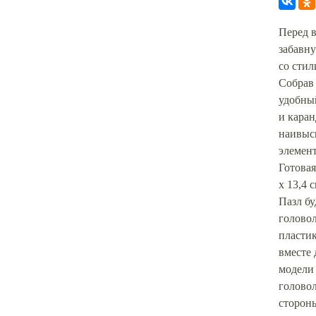
Перед в
забавн
со стил
Собрав 
удобны
и кара
наивысш
элемент
Готовая
х 13,4 с
Пазл бу
голово
пластик
вместе 
модели 
голово
стороны