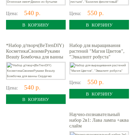
540 р.
550 р.
Цена:
Цена:
В КОРЗИНУ
В КОРЗИНУ
*Набор д/творч(BeTrenDIY)
Набор для выращивания
КосметикаСвоимиРуками
растений "Магия Цветов",
Beauty Бомбочка для ванны
"Эвкалипт робуста"
Сердечко
550 р.
Цена:
540 р.
Цена:
В КОРЗИНУ
В КОРЗИНУ
Научно-познавательный
набор 2в1: Лава лампа +аква
слайм