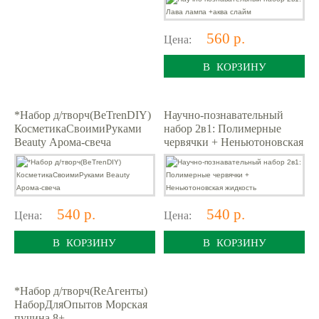
560 р.
Цена:
В КОРЗИНУ
*Набор д/творч(BeTrenDIY)
Научно-познавательный
КосметикаСвоимиРуками
набор 2в1: Полимерные
Beauty Арома-свеча
червячки + Неньютоновская
жидкость
540 р.
540 р.
Цена:
Цена:
В КОРЗИНУ
В КОРЗИНУ
*Набор д/творч(ReАгенты)
НаборДляОпытов Морская
пучина 8+