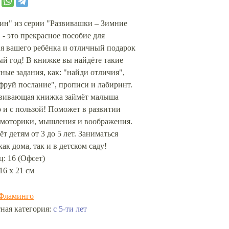
ин" из серии "Развивашки – Зимние
 - это прекрасное пособие для
я вашего ребёнка и отличный подарок
й год! В книжке вы найдёте такие
ные задания, как: "найди отличия",
фруй послание", прописи и лабиринт.
звивающая книжка займёт малыша
 и с пользой! Поможет в развитии
 моторики, мышления и воображения.
т детям от 3 до 5 лет. Заниматься
ак дома, так и в детском саду!
: 16 (Офсет)
16 х 21 см
Фламинго
с 5-ти лет
ная категория: