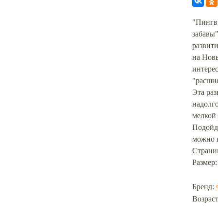
"Пингв
забавы"
развити
на Новы
интерес
"расши
Эта ра
надолго
мелкой
Подойдё
можно к
Страниц
Размер:
Бренд:
Возраст