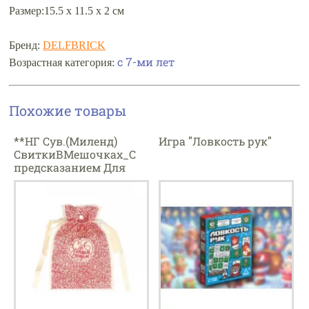
Размер:15.5 х 11.5 х 2 см
Бренд:
DELFBRICK
с 7-ми лет
Возрастная категория:
Похожие товары
**НГ Сув.(Миленд)
Игра "Ловкость рук"
СвиткиВМешочках_С
предсказанием Для
всей семьи [20
свитков,в прозе]
(НЖ-2636)