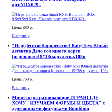
арт.YDX029 .
Цена:
880 р.
В корзину
*Игр(ДесятоеКоролевство) BabyToys Юный
детектив Дело голодного корги
[игров.поле19*38см,рулетка,108к
Цена:
760 р.
В корзину
Мини-игры развивающие ИГРАЮ ГДЕ
ХОЧУ "ИЗУЧАЕМ ФОРМЫ И ЦВЕТА" с
деревянными фигурками Bondibon