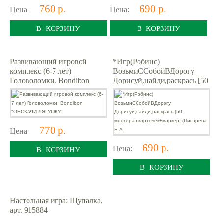
760 р.
690 р.
Цена:
Цена:
В КОРЗИНУ
В КОРЗИНУ
Развивающий игровой
*Игр(Робинс)
комплекс (6-7 лет)
ВозьмиССобойВДорогу
Головоломки. Bondibon
Дорисуй,найди,раскрась [50
"ОБСКАЧИ ЛЯГУШКУ"
многораз.карточек+маркер]
(Писарева Е.А.
770 р.
Цена:
690 р.
Цена:
В КОРЗИНУ
В КОРЗИНУ
Настольная игра: Щупалка,
арт. 915884