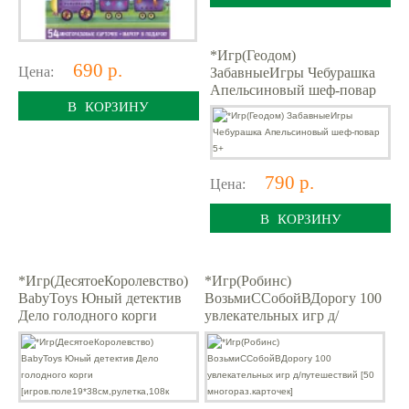
*Игр(Геодом)
690 р.
Цена:
ЗабавныеИгры Чебурашка
Апельсиновый шеф-повар
В КОРЗИНУ
5+
790 р.
Цена:
В КОРЗИНУ
*Игр(ДесятоеКоролевство)
*Игр(Робинс)
BabyToys Юный детектив
ВозьмиССобойВДорогу 100
Дело голодного корги
увлекательных игр д/
[игров.поле19*38см,рулетка
путешествий [50
,108к
многораз.карточек]