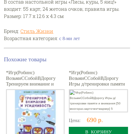
В состав настольной игры «Лисы, куры, 5 яиц!»
входит: 55 карт; 24 жетона очков; правила игры.
Размер: 17.7 x 12.6 x 4.3 см
Бренд:
Стиль Жизни
Возрастная категория:
с 8-ми лет
Похожие товары
*Игр(Робинс)
*Игр(Робинс)
ВозьмиССобойВДорогу
ВозьмиССобойВДорогу
Тренируем внимание и
Игры д/тренировки памяти
усидчивость [54
и внимания [50
многораз.карточек+маркер]
многораз.карточек+маркер]
5
690 р.
Цена:
В КОРЗИНУ