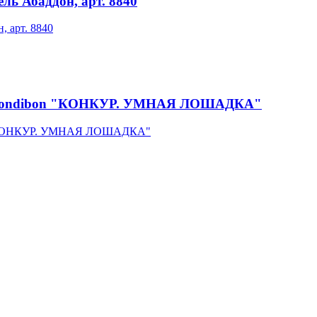
ль Абаддон, арт. 8840
ка Bondibon "КОНКУР. УМНАЯ ЛОШАДКА"