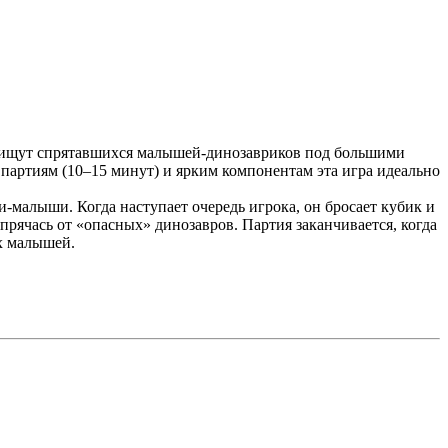
ки ищут спрятавшихся малышей‑динозавриков под большими
 партиям (10–15 минут) и ярким компонентам эта игра идеально
‑малыши. Когда наступает очередь игрока, он бросает кубик и
прячась от «опасных» динозавров. Партия заканчивается, когда
ех малышей.