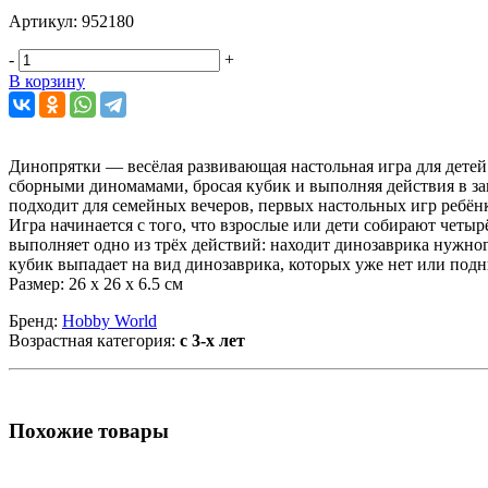
Артикул:
952180
-
+
В корзину
Динопрятки — весёлая развивающая настольная игра для дете
сборными диномамами, бросая кубик и выполняя действия в зав
подходит для семейных вечеров, первых настольных игр ребёнк
Игра начинается с того, что взрослые или дети собирают четы
выполняет одно из трёх действий: находит динозаврика нужног
кубик выпадает на вид динозаврика, которых уже нет или подн
Размер: 26 х 26 х 6.5 см
Бренд:
Hobby World
Возрастная категория:
с 3-х лет
Похожие товары