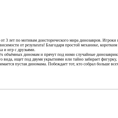
й от 3 лет по мотивам доисторического мира динозавров. Игро
исимости от результата! Благодаря простой механике, коротким
а и игр с друзьями.
рёх объёмных диномам и прячут под ними случайные динозаврики
о вида, ищет под двумя укрытиями или тайно забирает фигурку, 
имается пустая диномама. Побеждает тот, кто собрал больше вс