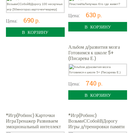
ер]
630 р.
Цена:
690 р.
Цена:
В КОРЗИНУ
В КОРЗИНУ
Альбом д/развития мозга
Готовимся к школе 5+
(Писарева Е.)
740 р.
Цена:
В КОРЗИНУ
*Игр(Робинс) Карточки
*Игр(Робинс)
ИграТренажер Развиваем
ВозьмиССобойВДорогу
эмоциональный интеллект
Игры д/тренировки памяти
[20карточек-сортеров] 2+
и внимания [50