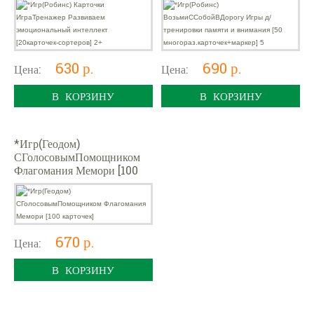
многораз.карточек+маркер]
5
630 р.
690 р.
Цена:
Цена:
В КОРЗИНУ
В КОРЗИНУ
*Игр(Геодом)
СГолосовымПомощником
Флагомания Мемори [100
карточек]
670 р.
Цена:
В КОРЗИНУ