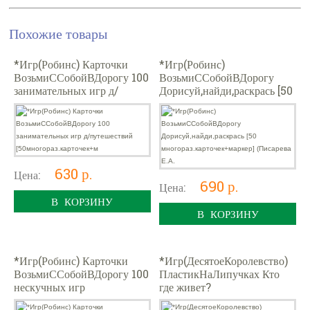
Похожие товары
*Игр(Робинс) Карточки
*Игр(Робинс)
ВозьмиССобойВДорогу 100
ВозьмиССобойВДорогу
занимательных игр д/
Дорисуй,найди,раскрась [50
путешествий
многораз.карточек+маркер]
[50многораз.карточек+м
(Писарева Е.А.
630 р.
Цена:
690 р.
Цена:
В КОРЗИНУ
В КОРЗИНУ
*Игр(Робинс) Карточки
*Игр(ДесятоеКоролевство)
ВозьмиССобойВДорогу 100
ПластикНаЛипучках Кто
нескучных игр
где живет?
[50многораз.карточек+марк