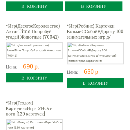
В КОРЗИНУ
В КОРЗИНУ
*Игр(ДесятоеКоролевство)
*Игр(Робинс) Карточки
АктивTime Попробуй
ВозьмиССобойВДорогу 100
угадай Животные (70041)
занимательных игр д/
путешествий
[50многораз.карточек+м
690 р.
Цена:
630 р.
Цена:
В КОРЗИНУ
В КОРЗИНУ
*Игр(Геодом)
КарточнаяИгра УНОси
ноги [120 карточек]