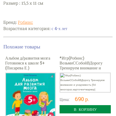
Размер : 15,5 х 11 см
Бренд:
Робинс
Возрастная категория:
с 4-х лет
Похожие товары
Альбом д/развития мозга
*Игр(Робинс)
Готовимся к школе 5+
ВозьмиССобойВДорогу
(Писарева Е.)
Тренируем внимание и
усидчивость [54
многораз.карточек+маркер]
690 р.
Цена:
В КОРЗИНУ