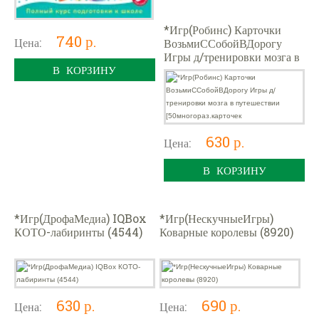
*Игр(Робинс) Карточки
740 р.
Цена:
ВозьмиССобойВДорогу
Игры д/тренировки мозга в
В КОРЗИНУ
путешествии
[50многораз.карточек
630 р.
Цена:
В КОРЗИНУ
*Игр(ДрофаМедиа) IQBox
*Игр(НескучныеИгры)
КОТО-лабиринты (4544)
Коварные королевы (8920)
630 р.
690 р.
Цена:
Цена: