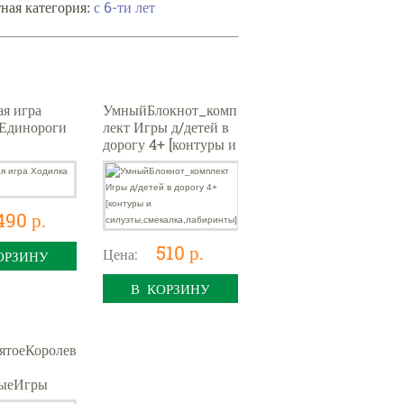
ная категория:
с 6-ти лет
я игра
УмныйБлокнот_комп
 Единороги
лект Игры д/детей в
дорогу 4+ [контуры и
силуэты,смекалка,лаб
иринты]
490 р.
510 р.
Цена:
ОРЗИНУ
В КОРЗИНУ
ятоеКоролев
ыеИгры
и Алиса