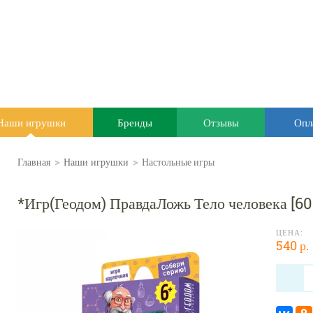
Наши игрушки
Бренды
Отзывы
Опл
Главная
>
Наши игрушки
>
Настольные игры
*Игр(Геодом) ПравдаЛожь Тело человека [60
ЦЕНА:
540 р.