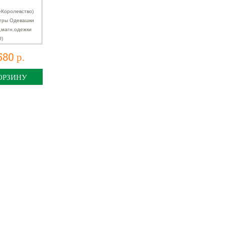
агн.одежки
5610)
580 р.
ОРЗИНУ