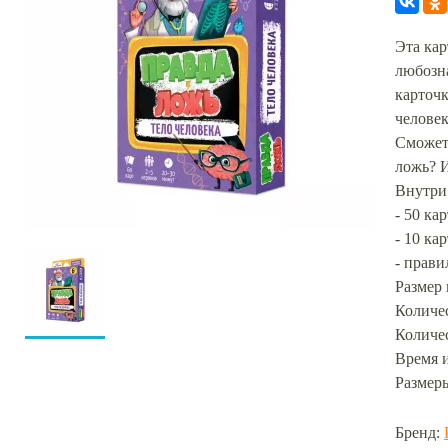
Эта кар
любозна
карточк
человек
Сможете
ложь? И
Внутри
- 50 ка
- 10 ка
- прави
Размер 
Количес
Количес
Время и
Размеры
Бренд: