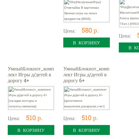
поиск предметов
(кукла,м
(8849)
74эл.) (0
580 р.
Цена:
Цена:
В КОРЗИНУ
В К
УмныйБлокнот_комп
УмныйБлокнот_комп
лект Игры д/детей в
лект Игры д/детей в
дорогу 4+
дорогу 6+
[загадки,контуры и
[креативное
силуэты,смекалка]
мышление,раскраски,
счет]
510 р.
510 р.
Цена:
Цена:
В КОРЗИНУ
В КОРЗИНУ