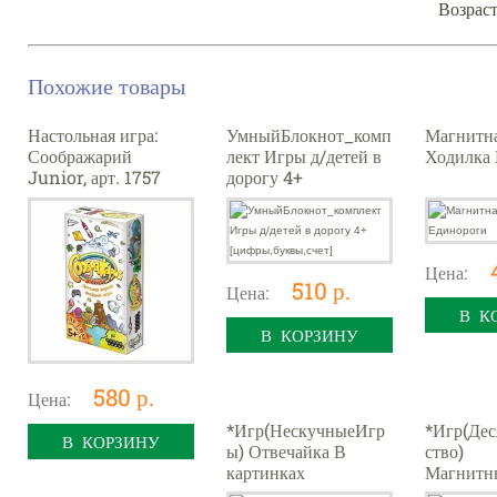
Возраст
Похожие товары
Настольная игра:
УмныйБлокнот_комп
Магнитна
Соображарий
лект Игры д/детей в
Ходилка
Junior, арт. 1757
дорогу 4+
[цифры,буквы,счет]
Цена:
510 р.
Цена:
В К
В КОРЗИНУ
580 р.
Цена:
*Игр(НескучныеИгр
*Игр(Дес
В КОРЗИНУ
ы) Отвечайка В
ство)
картинках
Магнитн
Увлекат.игра на
Одевашк